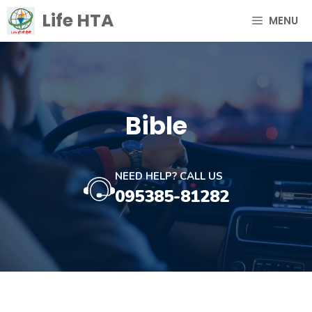
Skip
Life HTA
MENU
to
content
Bible
NEED HELP? CALL US
095385-81282